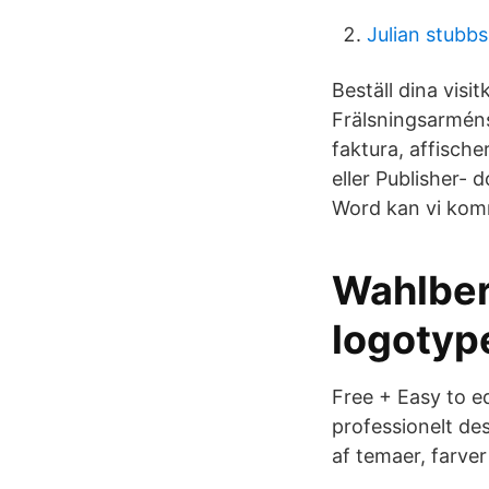
Julian stubb
Beställ dina visi
Frälsningsarméns
faktura, affische
eller Publisher- 
Word kan vi komm
Wahlberg
logotyper
Free + Easy to ed
professionelt des
af temaer, farver