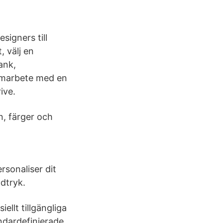
signers till
, välj en
lank,
 samarbete med en
ive.
n, färger och
rsonaliser dit
ndtryk.
llt tillgängliga
ändardefinierade