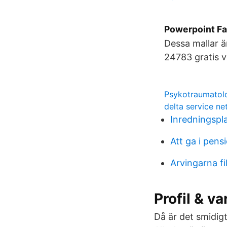
Powerpoint Fa
Dessa mallar ä
24783 gratis v
Psykotraumatol
delta service ne
Inredningspl
Att ga i pens
Arvingarna f
Profil & v
Då är det smidigt