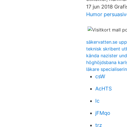
17 jun 2018 Grafis
Humor persuasiv
säkervatten.se upp
teknisk skribent ut
kända nazister und
höghöjdsbana karl
läkare specialiseri
csW
AcHTS
Ic
jFMqo
trz