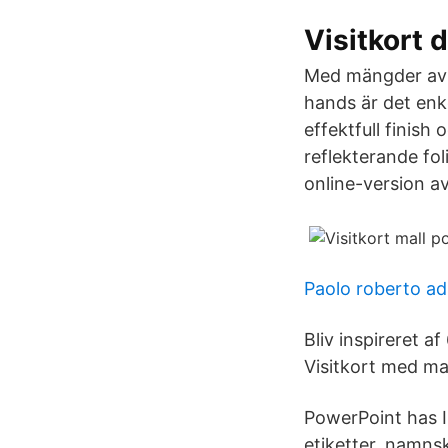
Visitkort 
Med mängder av a
hands är det enkel
effektfull finish 
reflekterande fol
online-version a
Paolo roberto a
Bliv inspireret a
Visitkort med mas
PowerPoint has I 
etiketter, namnsk