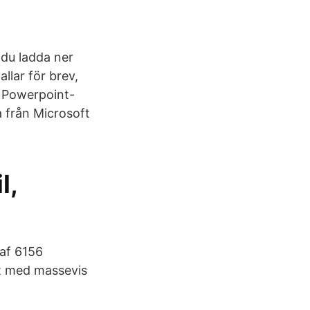
n du ladda ner
llar för brev,
-, Powerpoint-
a från Microsoft
l,
 af 6156
rt med massevis