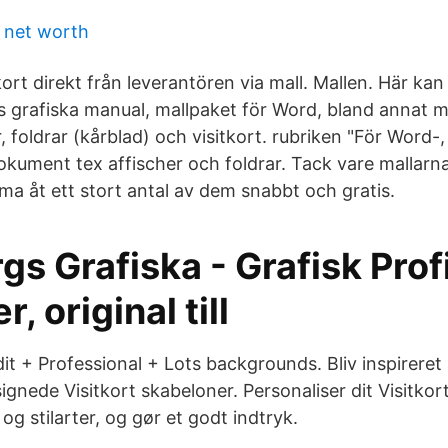
s net worth
tkort direkt från leverantören via mall. Mallen. Här ka
 grafiska manual, mallpaket för Word, bland annat ma
r, foldrar (kårblad) och visitkort. rubriken "För Word
dokument tex affischer och foldrar. Tack vare mallarn
a åt ett stort antal av dem snabbt och gratis.
s Grafiska - Grafisk Profi
, original till
it + Professional + Lots backgrounds. Bliv inspireret
ignede Visitkort skabeloner. Personaliser dit Visitko
 og stilarter, og gør et godt indtryk.