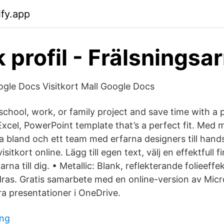
ify.app
k profil - Frälsnings
oogle Docs Visitkort Mall Google Docs
chool, work, or family project and save time with a 
xcel, PowerPoint template that’s a perfect fit. Med
lja bland och ett team med erfarna designers till hand
isitkort online. Lägg till egen text, välj en effektfull 
arna till dig. • Metallic: Blank, reflekterande folieeffe
ndras. Gratis samarbete med en online-version av Micr
a presentationer i OneDrive.
ing