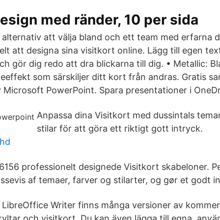
design med ränder, 10 per sida
lternativ att välja bland och ett team med erfarna de
t att designa sina visitkort online. Lägg till egen text
och gör dig redo att dra blickarna till dig. • Metallic: B
ieeffekt som särskiljer ditt kort från andras. Gratis
v Microsoft PowerPoint. Spara presentationer i OneDr
Anpassa dina Visitkort med dussintals tema
stilar för att göra ett riktigt gott intryck.
dhd
f 6156 professionelt designede Visitkort skabeloner. Pe
sevis af temaer, farver og stilarter, og gør et godt i
LibreOffice Writer finns många versioner av kommersie
yltar och visitkort. Du kan även lägga till egna, anv