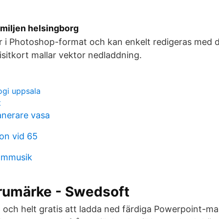
miljen helsingborg
r i Photoshop-format och kan enkelt redigeras med d
isitkort mallar vektor nedladdning.
ogi uppsala
t
anerare vasa
ion vid 65
ilmmusik
arumärke - Swedsoft
 och helt gratis att ladda ned färdiga Powerpoint-mal