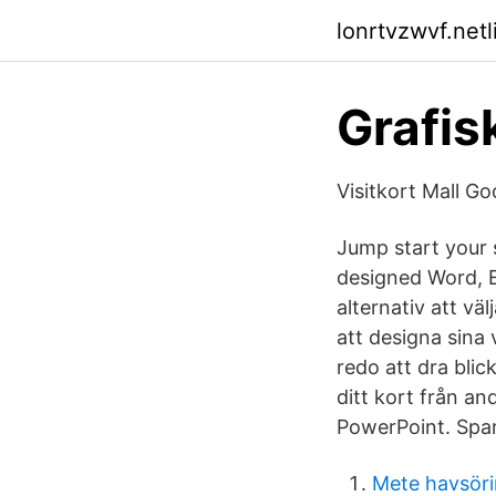
lonrtvzwvf.netl
Grafis
Visitkort Mall G
Jump start your s
designed Word, E
alternativ att vä
att designa sina v
redo att dra blick
ditt kort från a
PowerPoint. Spar
Mete havsör