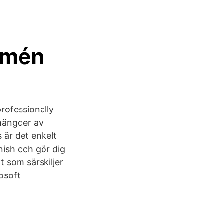
armén
professionally
 mängder av
s är det enkelt
finish och gör dig
kt som särskiljer
osoft