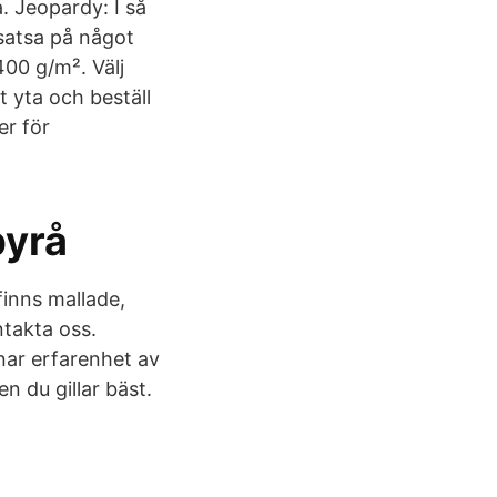
a. Jeopardy: I så
t satsa på något
400 g/m². Välj
t yta och beställ
er för
byrå
finns mallade,
takta oss.
nar erfarenhet av
n du gillar bäst.