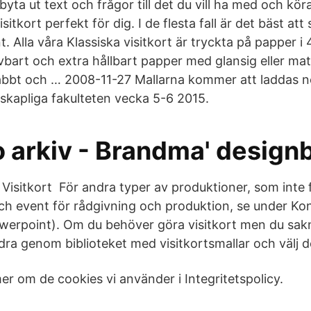
 byta ut text och frågor till det du vill ha med och kör
visitkort perfekt för dig. I de flesta fall är det bäst at
t. Alla våra Klassiska visitkort är tryckta på papper i 
vbart och extra hållbart papper med glansig eller mat
nabbt och … 2008-11-27 Mallarna kommer att laddas n
skapliga fakulteten vecka 5-6 2015.
o arkiv - Brandma' design
Visitkort För andra typer av produktioner, som inte 
h event för rådgivning och produktion, se under Kon
werpoint). Om du behöver göra visitkort men du sak
dra genom biblioteket med visitkortsmallar och välj de
er om de cookies vi använder i Integritetspolicy.